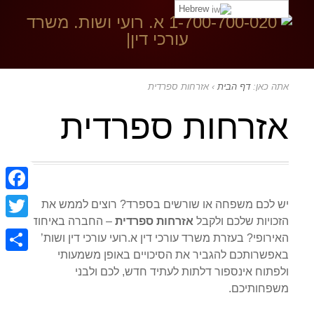
Hebrew
בקר ב:
אתה כאן:
דף הבית
›
אזרחות ספרדית
אזרחות ספרדית
ebook
יש לכם משפחה או שורשים בספרד? רוצים לממש את
הזכויות שלכם ולקבל
אזרחות ספרדית
– החברה באיחוד
witter
האירופי? בעזרת משרד עורכי דין א.רועי עורכי דין ושות’
באפשרותכם להגביר את הסיכויים באופן משמעותי
Share
ולפתוח אינספור דלתות לעתיד חדש, לכם ולבני
משפחותיכם.