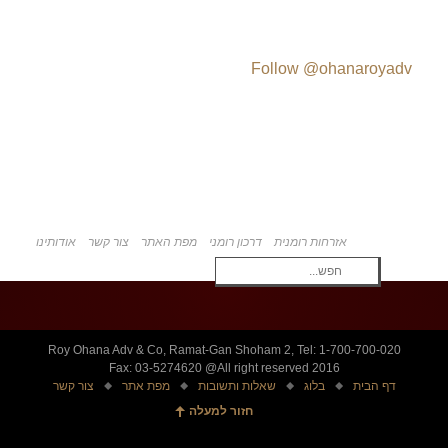
Follow @ohanaroyadv
אזרחות רומנית
דרכון רומני
מפת האתר
צור קשר
אודותינו
Roy Ohana Adv & Co, Ramat-Gan Shoham 2, Tel: 1-700-700-020
Fax: 03-5274620 @All right reserved 2016
דף הבית
בלוג
שאלות ותשובות
מפת אתר
צור קשר
חזור למעלה