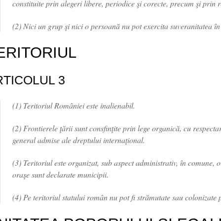
constituite prin alegeri libere, periodice şi corecte, precum şi prin
(2) Nici un grup şi nici o persoană nu pot exercita suveranitatea î
ERITORIUL
RTICOLUL 3
(1) Teritoriul României este inalienabil.
(2) Frontierele ţării sunt consfinţite prin lege organică, cu respecta
general admise ale dreptului internaţional.
(3) Teritoriul este organizat, sub aspect administrativ, în comune, ora
oraşe sunt declarate municipii.
(4) Pe teritoriul statului român nu pot fi strămutate sau colonizate p