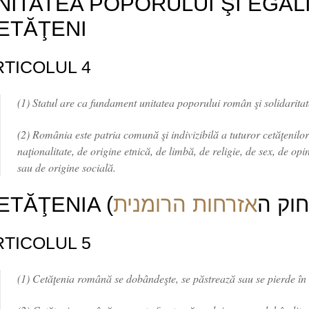
NITATEA POPORULUI ŞI EGAL
ETĂŢENI
RTICOLUL 4
(1) Statul are ca fundament unitatea poporului român şi solidaritate
(2) România este patria comună şi indivizibilă a tuturor cetăţenilor
naţionalitate, de origine etnică, de limbă, de religie, de sex, de opi
sau de origine socială.
CETĂŢENIA (חוק ה
אזרחות הרומנית
RTICOLUL 5
(1) Cetăţenia română se dobândeşte, se păstrează sau se pierde în 