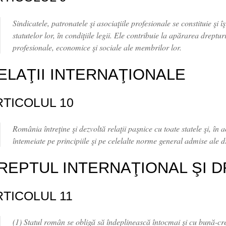
Sindicatele, patronatele şi asociaţiile profesionale se constituie şi î
statutelor lor, în condiţiile legii. Ele contribuie la apărarea dreptu
profesionale, economice şi sociale ale membrilor lor.
ELAŢII INTERNAŢIONALE
RTICOLUL 10
România întreţine şi dezvoltă relaţii paşnice cu toate statele şi, în 
întemeiate pe principiile şi pe celelalte norme general admise ale d
REPTUL INTERNAŢIONAL ŞI D
RTICOLUL 11
(1) Statul român se obligă să îndeplinească întocmai şi cu bună-credi