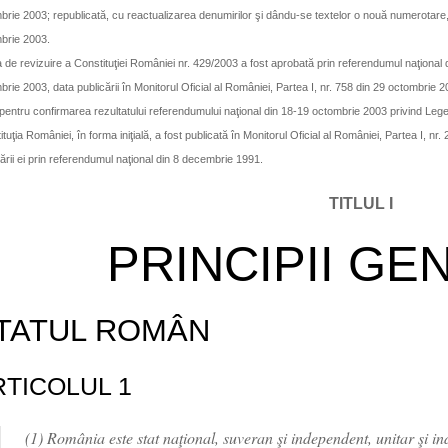
brie 2003; republicată, cu reactualizarea denumirilor şi dându-se textelor o nouă numerotare, î
brie 2003.
 de revizuire a Constituţiei României nr. 429/2003 a fost aprobată prin referendumul naţional d
rie 2003, data publicării în Monitorul Oficial al României, Partea I, nr. 758 din 29 octombrie 20
pentru confirmarea rezultatului referendumului naţional din 18-19 octombrie 2003 privind Lege
tuţia României, în forma iniţială, a fost publicată în Monitorul Oficial al României, Partea I, nr
ării ei prin referendumul naţional din 8 decembrie 1991.
TITLUL I
PRINCIPII GE
TATUL ROMÂN
RTICOLUL 1
(1) România este stat naţional, suveran şi independent, unitar şi ind