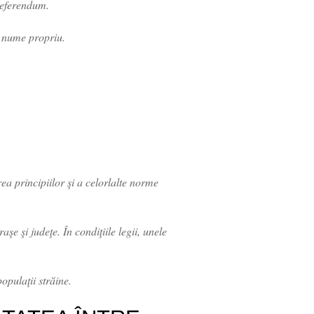
 referendum.
n nume propriu.
rea principiilor şi a celorlalte norme
şe şi judeţe. În condiţiile legii, unele
opulaţii străine.