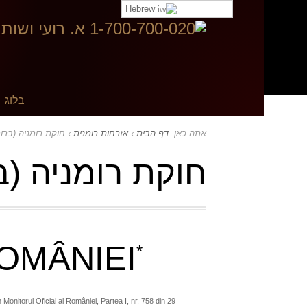
Hebrew
בקר ב:
בלוג
אתה כאן:
דף הבית
›
אזרחות רומנית
›
חוקת רומניה (ברומ
חוקת רומניה (ב
OMÂNIEI
*
 Monitorul Oficial al României, Partea I, nr. 758 din 29