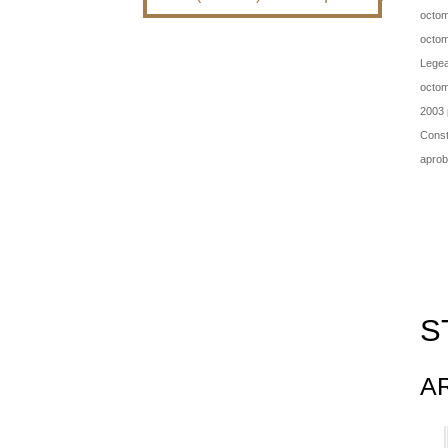
octom
octom
Legea
octomb
2003 
Consti
aprob
S
A