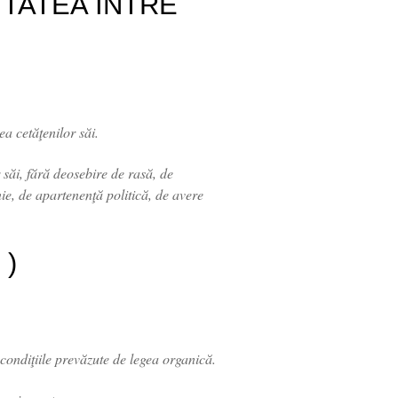
ITATEA ÎNTRE
a cetăţenilor săi.
 săi, fără deosebire de rasă, de
nie, de apartenenţă politică, de avere
)
condiţiile prevăzute de legea organică.