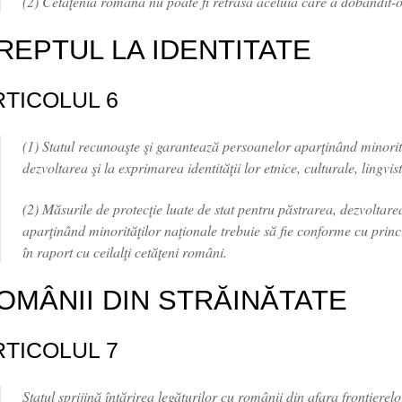
(2) Cetăţenia română nu poate fi retrasă aceluia care a dobândit-o
REPTUL LA IDENTITATE
RTICOLUL 6
(1) Statul recunoaşte şi garantează persoanelor aparţinând minorită
dezvoltarea şi la exprimarea identităţii lor etnice, culturale, lingvist
(2) Măsurile de protecţie luate de stat pentru păstrarea, dezvoltare
aparţinând minorităţilor naţionale trebuie să fie conforme cu princi
în raport cu ceilalţi cetăţeni români.
OMÂNII DIN STRĂINĂTATE
RTICOLUL 7
Statul sprijină întărirea legăturilor cu românii din afara frontierelo