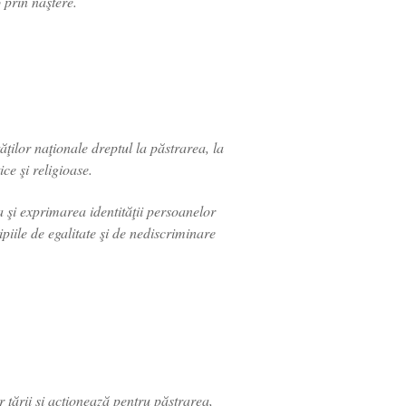
 prin naştere.
ţilor naţionale dreptul la păstrarea, la
ice şi religioase.
a şi exprimarea identităţii persoanelor
piile de egalitate şi de nediscriminare
r ţării şi acţionează pentru păstrarea,