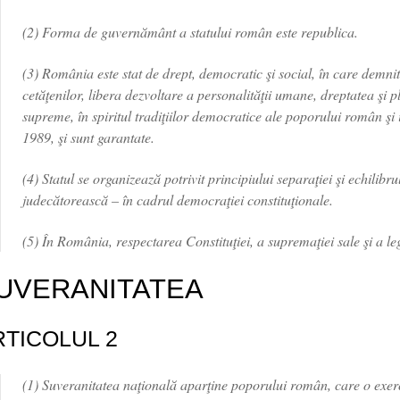
(2) Forma de guvernământ a statului român este republica.
(3) România este stat de drept, democratic şi social, în care demnita
cetăţenilor, libera dezvoltare a personalităţii umane, dreptatea şi p
supreme, în spiritul tradiţiilor democratice ale poporului român şi
1989, şi sunt garantate.
(4) Statul se organizează potrivit principiului separaţiei şi echilibrul
judecătorească – în cadrul democraţiei constituţionale.
(5) În România, respectarea Constituţiei, a supremaţiei sale şi a leg
UVERANITATEA
RTICOLUL 2
(1) Suveranitatea naţională aparţine poporului român, care o exerc