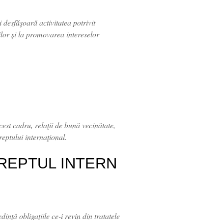
şi desfăşoară activitatea potrivit
rilor şi la promovarea intereselor
acest cadru, relaţii de bună vecinătate,
reptului internaţional.
REPTUL INTERN
nţă obligaţiile ce-i revin din tratatele