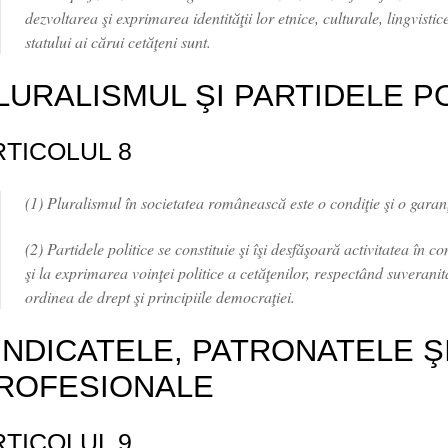
dezvoltarea şi exprimarea identităţii lor etnice, culturale, lingvistic
statului ai cărui cetăţeni sunt.
LURALISMUL ŞI PARTIDELE P
RTICOLUL 8
(1) Pluralismul în societatea românească este o condiţie şi o garanţ
(2) Partidele politice se constituie şi îşi desfăşoară activitatea în con
şi la exprimarea voinţei politice a cetăţenilor, respectând suveranita
ordinea de drept şi principiile democraţiei.
INDICATELE, PATRONATELE ŞI
ROFESIONALE
RTICOLUL 9