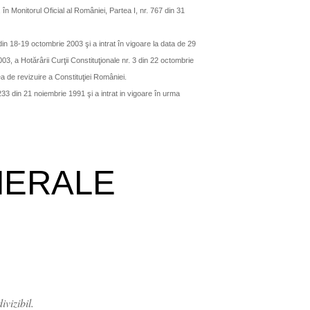
n Monitorul Oficial al României, Partea I, nr. 767 din 31
in 18-19 octombrie 2003 şi a intrat în vigoare la data de 29
03, a Hotărârii Curţii Constituţionale nr. 3 din 22 octombrie
a de revizuire a Constituţiei României.
. 233 din 21 noiembrie 1991 şi a intrat in vigoare în urma
NERALE
ivizibil.