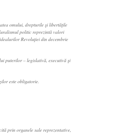
tea omului, drepturile şi libertăţile
luralismul politic reprezintă valori
 idealurilor Revoluţiei din decembrie
ui puterilor – legislativă, executivă şi
ilor este obligatorie.
ită prin organele sale reprezentative,