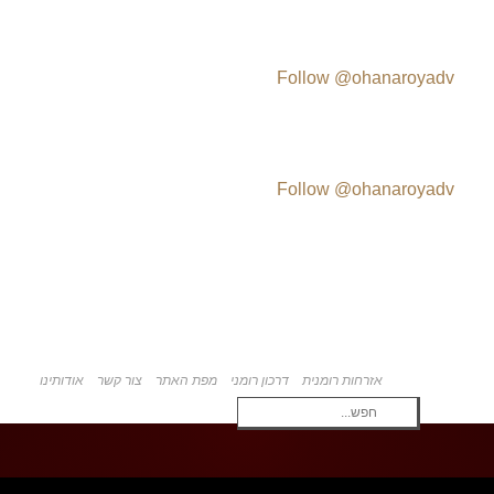
Follow @ohanaroyadv
Follow @ohanaroyadv
אזרחות רומנית
דרכון רומני
מפת האתר
צור קשר
אודותינו