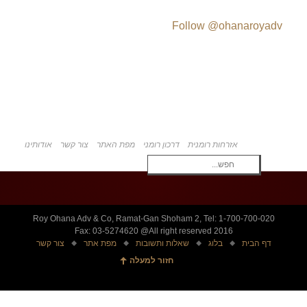
Follow @ohanaroyadv
אזרחות רומנית
דרכון רומני
מפת האתר
צור קשר
אודותינו
Roy Ohana Adv & Co, Ramat-Gan Shoham 2, Tel: 1-700-700-020
Fax: 03-5274620 @All right reserved 2016
דף הבית
בלוג
שאלות ותשובות
מפת אתר
צור קשר
חזור למעלה