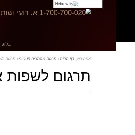
Hebrew
בקר ב:
בלוג
אתה כאן:
דף הבית
›
תרגום מסמכים נוטריוני
›
תרגום לש
תרגום לשפות 